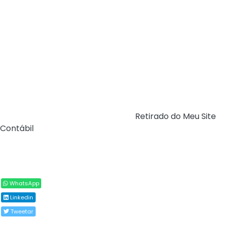
liquidação e pagamento”, alerta a superintendente-
adjunta do Tesouro Municipal, Adriana Duarte.
Valores contratados - O preenchimento dos campos de
IBS e CBS não altera os valores contratados nem os
pagamentos devidos pelo Município durante o período
de testes de 2026. A mudança diz respeito apenas a
novos campos informativos na nota fiscal eletrônica,
conforme exigência legal.
Fonte:
Prefeitura de Porto Alegre (
Retirado do Meu Site
Contábil
)
Compartilhar
WhatsApp
Linkedin
Tweetar