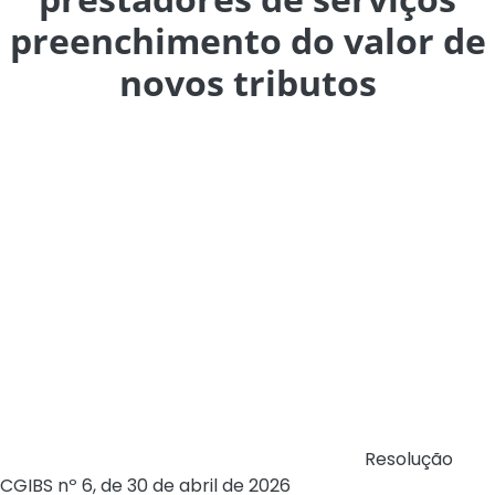
preenchimento do valor de
novos tributos
A partir da competência de 3 de agosto de 2026, a
prefeitura passará a exigir que as notas fiscais
eletrônicas emitidas por fornecedores e prestadores de
serviços enquadrados no regime regular de tributação –
exceto optantes pelo Simples Nacional – contenham os
campos destinados ao Imposto sobre Bens e Serviços
(IBS) e à Contribuição sobre Bens e Serviços (CBS) – um
dos principais tributos criados pela Reforma Tributária
brasileira para substituir encargos federais sobre o
consumo. A determinação estará em conformidade
com o novo leiaute dos documentos fiscais eletrônicos e
em observância ao disposto no art. 118 da
Resolução
CGIBS nº 6, de 30 de abril de 2026
. A medida atende às