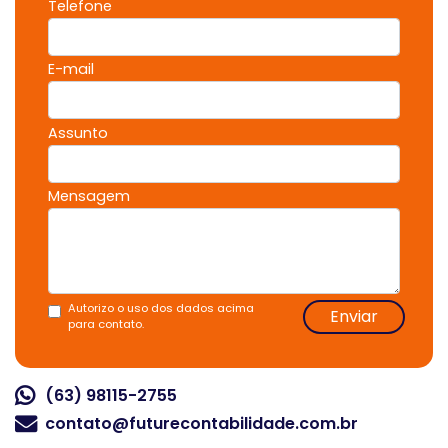
Telefone
E-mail
Assunto
Mensagem
Autorizo o uso dos dados acima
Enviar
para contato.
(63) 98115-2755
contato@futurecontabilidade.com.br