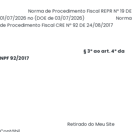
Publicada a
Norma de Procedimento Fiscal REPR Nº 19 DE
01/07/2026 no (DOE de 03/07/2026)
, que altera a
Norma
de Procedimento Fiscal CRE Nº 92 DE 24/08/2017
, que
estabelece procedimentos para o Cadastro de
Contribuintes do ICMS.
A presente alteração acrescenta o
§ 3º ao art. 4º da
NPF 92/2017
, permitindo que os estabelecimentos
enquadrados como MEI, ME e EPP abram suas inscrições
estaduais considerando o endereço residencial do titular
ou do sócio no caso de empresa ME, desde que a
atividade exercida não apresente grau de risco e que
não gere grande circulação de pessoas.
Lembrando que nestes casos o pedido de inscrição
estadual são realizados via REDESIM.
Fonte:
Legisweb Consultoria (
Retirado do Meu Site
Contábil
)