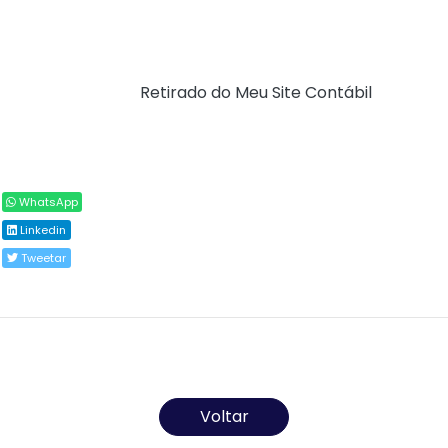
para veículos terrestres utilizados no transporte de
passageiros e de cargas, fixando o percentual de 1% nas
hipóteses previstas pela legislação estadual.
Fonte:
SEFAZ/TO (
Retirado do Meu Site Contábil
)
Compartilhar
WhatsApp
Linkedin
Tweetar
Todos os direitos reservados ao(s) autor(es) do
artigo.
Voltar