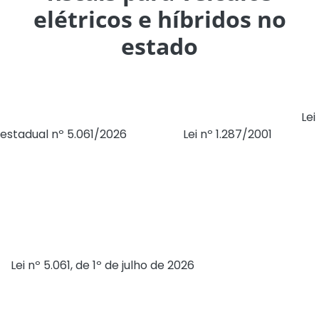
elétricos e híbridos no
estado
Os proprietários de veículos elétricos e híbridos passam
a contar com novos incentivos fiscais no Tocantins. A
Lei
estadual nº 5.061/2026
alterou a
Lei nº 1.287/2001
, que
institui o Código Tributário Estadual, para ampliar os
benefícios relacionados ao Imposto sobre a
Propriedade de Veículos Automotores (IPVA). A medida
busca estimular a aquisição de veículos de menor
impacto ambiental e fortalecer o mercado automotivo
instalado no estado.
A
Lei nº 5.061, de 1º de julho de 2026
, entrou em vigor na
data de sua publicação no Diário Oficial do Estado dessa
quinta-feira, 2. Pelas novas regras, os veículos movidos
exclusivamente à força motriz elétrica e os híbridos,