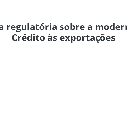
 regulatória sobre a moder
Crédito às exportações
âmara de Comércio Exterior (Camex) lançou nessa sexta
brasileiro de apoio oficial ao crédito à exportação, em
titividade das empresas brasileiras no mercado interna
la nova legislação, destacam-se a ampliação do acesso 
maior participação de bancos e seguradoras privadas na 
ativas disponíveis aos exportadores.
tos na Lei depende da regulamentação infralegal, que dis