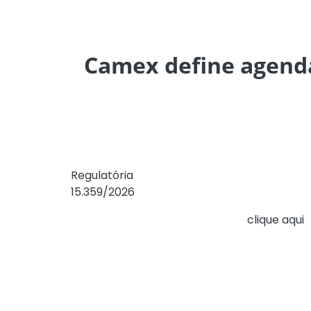
Camex define agenda
A Secretaria de Crédito à Exportação da C
Regulatória
para a modernização do sistema 
15.359/2026
nessa área, aumentando a compe
Para ver a proposta de agenda,
clique aqui
.
Entre os principais avanços promovidos pe
seguros à exportação e a possibilidade de 
para a expansão e diversificação das altern
A plena concretização dos benefícios previs