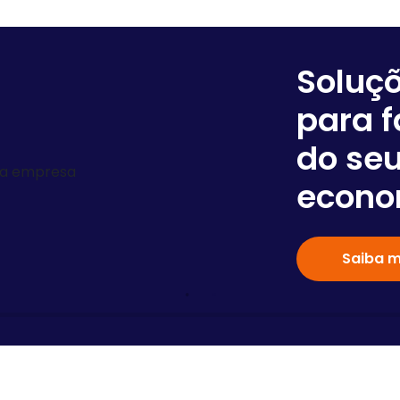
Soluç
para f
do seu
econo
Saiba m