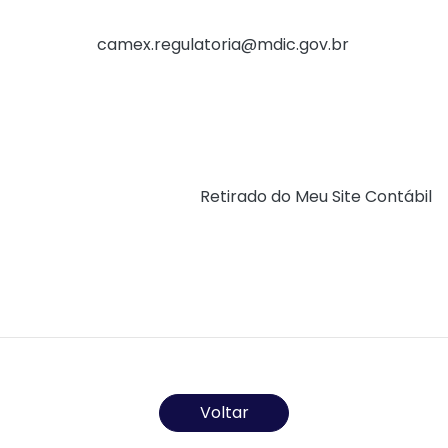
 estabelece as prioridades normativas e estabelece um 
 pelo e-mail
camex.regulatoria@mdic.gov.br
.
aior transparência ao processo regulatório, ampliar a p
es envolvidos”, afirma Raquel Abdala, subsecretária de 
nteressados é fundamental para a construção de uma regu
iro”.
ria, Comércio e Serviços (
Retirado do Meu Site Contábil
)
Todos os direitos reservados ao(s) autor(es) do artigo.
Voltar