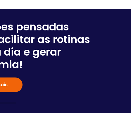
ões pensadas
Somos
acilitar as rotinas
em co
 dia e gerar
negóc
mia!
Saiba
ais