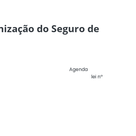
nização do Seguro de
-feira (3/7) uma proposta de
Agenda
 linha com os avanços promovidos pela
lei nº
cional.
a mecanismos de financiamento, garantias e
oferta desses instrumentos, contribuindo
ciplinará sua aplicação prática. Nesse