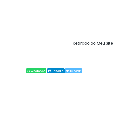
- Ampliação do acesso do cidadão a direitos 
- Maior eficiência na devolução de tributos 
A Receita Federal orienta os contribuintes 
intermediários e garantindo a segurança da
Fonte:
Receita Federal (
Retirado do Meu Site
Compartilhar
WhatsApp
Linkedin
Tweetar