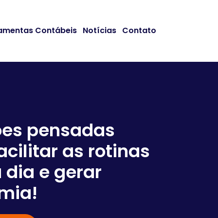
amentas Contábeis
Notícias
Contato
ões pensadas
acilitar as rotinas
Somos
 dia e gerar
em co
mia!
negóc