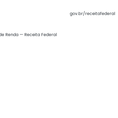
nte poderá verificar se foi contemplado através da página
ição na página da Receita Federal
gov.br/receitafederal
ivo Receita Federal para realizar a consulta.
de Renda — Receita Federal
, será possível acessar a
dec
uma declaração tradicional, permitindo:
essário;
 do processamento.
usivamente:
CPF do contribuinte
.
 ou depósitos em contas não vinculadas ao CPF informa