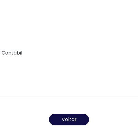
creditórios;
pagos a maior.
a utilizarem exclusivamente os canais oficiais para con
s informações.
 Contábil
)
Todos os direitos reservados ao(s) autor(es) do artigo.
Voltar