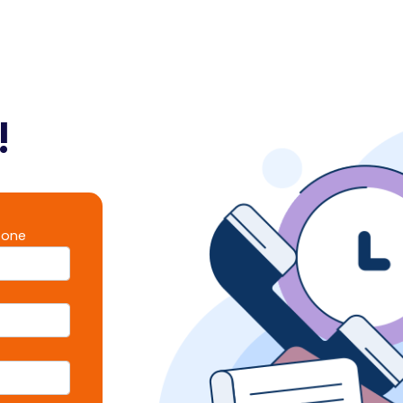
!
fone