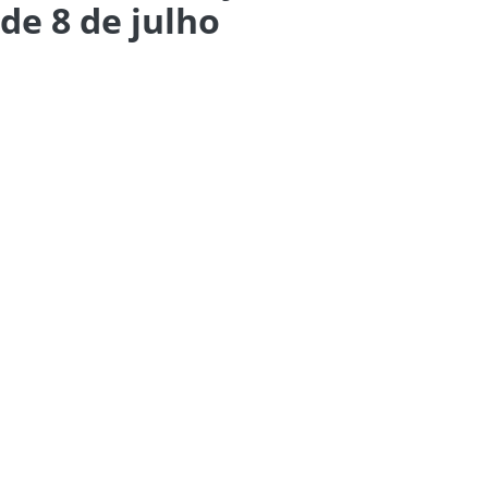
de 8 de julho
rta-feira)
, a consulta ao
lote especial de
mo “cashback”.
e na conta do contribuinte vinculada à
essoa Física em
2025
por não estarem
cidadãos a valores pagos indevidamente ou a
sentar a declaração do Imposto de Renda.
utomaticamente uma declaração
 contribuinte.