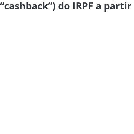
“cashback”) do IRPF a partir 
vel, a partir das 9 horas do dia
8 de julho de 2026 (qua
enda da Pessoa Física (IRPF)
, iniciativa conhecida co
uado no decorrer do dia 15 de julho de 2026, diretament
 que não entregaram a declaração de Imposto de Renda P
s credenciaram para restituição durante o ano de
2024
.
ão
iloto da Receita Federal voltada a ampliar o acesso dos 
casos em que o contribuinte não estava obrigado a apre
liza dados já disponíveis em suas bases para
elaborar a
uais valores a restituir sem necessidade de ação prévia do