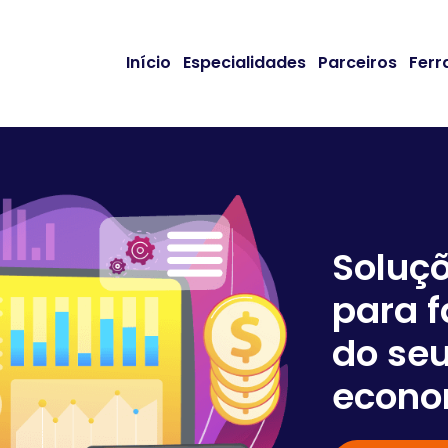
Início
Especialidades
Parceiros
Ferr
Soluç
para f
do seu
econo