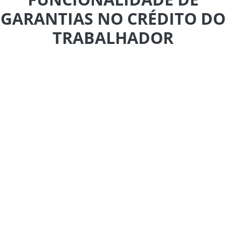
GARANTIAS NO CRÉDITO DO
TRABALHADOR
O Ministério do Trabalho e Emprego informa que foi
implementada funcionalidade que permite ao
trabalhador ofertar garantias nas operações de crédito
consignado com desconto em folha de pagamento no
âmbito do Crédito do Trabalhador, por meio da CTPS
Digital e dos canais próprios das instituições financeiras
em 26 de junho de 2026 a partir das 14h.
Até o momento, pequena parcela dos contratos ativos,
tiveram a informação de saldo devedor atualizado na
Plataforma do Crédito do Trabalhador.
A disponibilização dessas informações constitui requisito
essencial para que os empregadores possam identificar