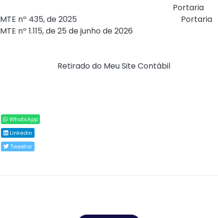
os procedimentos operacionais previstos na
Portaria
MTE nº 435, de 2025
, com a redação dada pela
Portaria
MTE nº 1.115, de 25 de junho de 2026
, em relação aos
trabalhadores desligados, não se vislumbra necessidade
de alteração dos atos praticados.
Fonte:
eSocial (
Retirado do Meu Site Contábil
)
Compartilhar
WhatsApp
Linkedin
Tweetar
Todos os direitos reservados ao(s) autor(es) do
artigo.