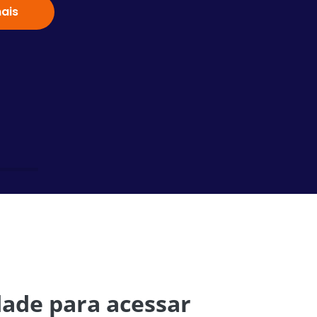
ais
Saiba
idade para acessar