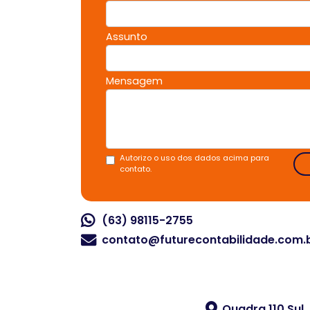
Assunto
Mensagem
Autorizo o uso dos dados acima para
contato.
(63) 98115-2755
contato@futurecontabilidade.com.
Quadra 110 Sul,