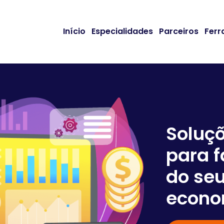
Início
Especialidades
Parceiros
Ferr
Soluç
para f
do seu
econo