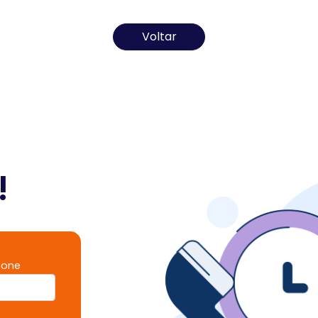
Todos os direitos reservados ao(s) autor(es) do artigo.
Voltar
!
fone