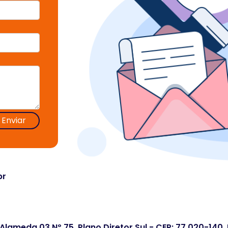
Enviar
br
 Alameda 03 Nº 75. Plano Diretor Sul - CEP: 77.020-140