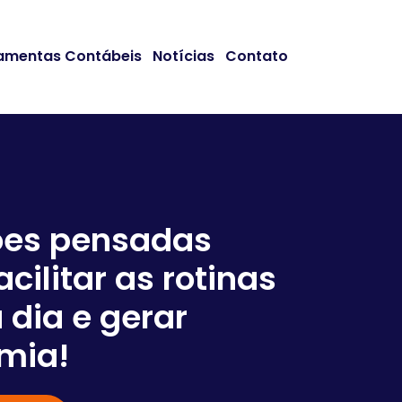
amentas Contábeis
Notícias
Contato
ões pensadas
acilitar as rotinas
Somos
 dia e gerar
em co
mia!
negóc