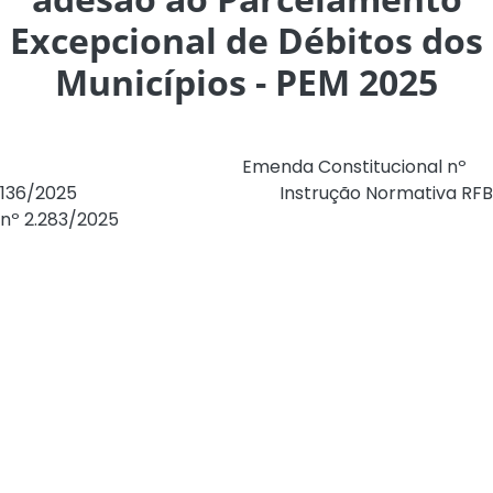
Excepcional de Débitos dos
Municípios - PEM 2025
O programa, instituído pela
Emenda Constitucional nº
136/2025
e regulamentado pela
Instrução Normativa RFB
nº 2.283/2025
, é uma oportunidade única e
extraordinária para que municípios e consórcios
públicos intermunicipais regularizem seus débitos
previdenciários junto à União, relativos a competências
vencidas até 31 de agosto de 2025.
Condições diferenciadas e benefícios
O
PEM 2025
oferece condições significativamente
melhores em comparação aos parcelamentos
anteriores. Dessa forma, os entes públicos poderão
optar pela desistência de parcelamentos ativos para