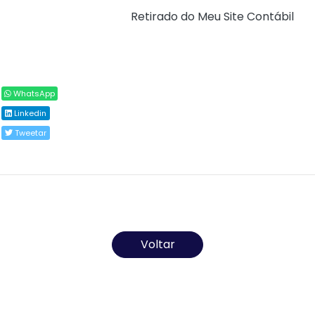
Fonte:
Receita Federal (
Retirado do Meu Site Contábil
)
Compartilhar
WhatsApp
Linkedin
Tweetar
Todos os direitos reservados ao(s) autor(es) do
artigo.
Voltar