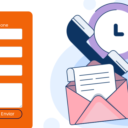
fone
Enviar