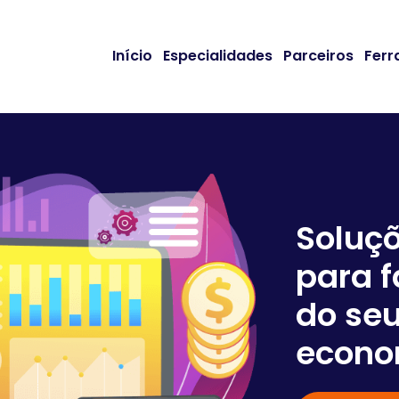
Início
Especialidades
Parceiros
Ferr
Soluç
para f
do seu
econo