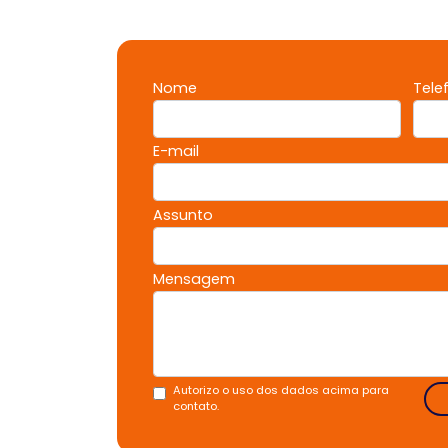
Nome
Tele
E-mail
Assunto
Mensagem
Autorizo o uso dos dados acima para
contato.