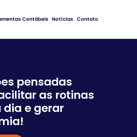
amentas Contábeis
Notícias
Contato
ões pensadas
acilitar as rotinas
Somos
 dia e gerar
em co
mia!
negóc