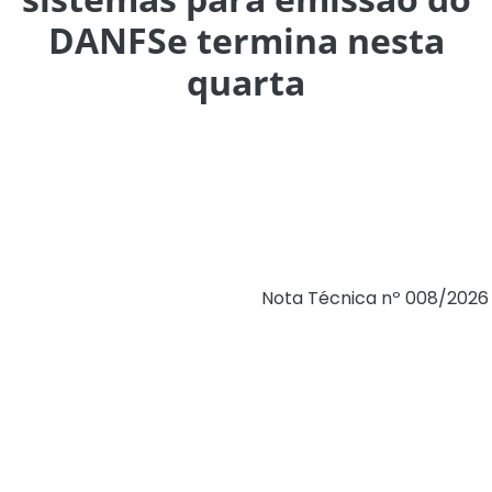
DANFSe termina nesta
quarta
Prestadores de serviços de Porto Alegre e
desenvolvedores de sistemas precisarão se adaptar às
novas regras para a geração do Documento Auxiliar da
Nota Fiscal de Serviços Eletrônica (DANFSe). A
Secretaria Executiva do Comitê Gestor da Nota Fiscal de
Serviços Eletrônica publicou a
Nota Técnica nº 008/2026
,
que estabelece um padrão nacional para a emissão do
documento.
Assim, a partir de 1º de julho de 2026, a atual API
(Interface de Programação de Aplicações) de geração
do DANFSe será descontinuada. Até esta data, sistemas
emissores, como ERPs e outras soluções fiscais, deverão