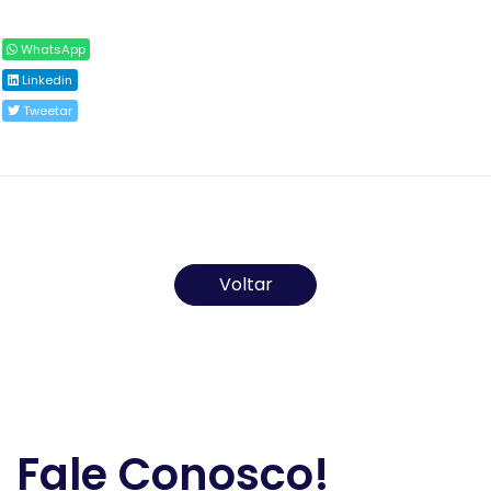
Compartilhar
WhatsApp
Linkedin
Tweetar
Todos os direitos reservados ao(s) autor(es) do
artigo.
Voltar
Fale Conosco!