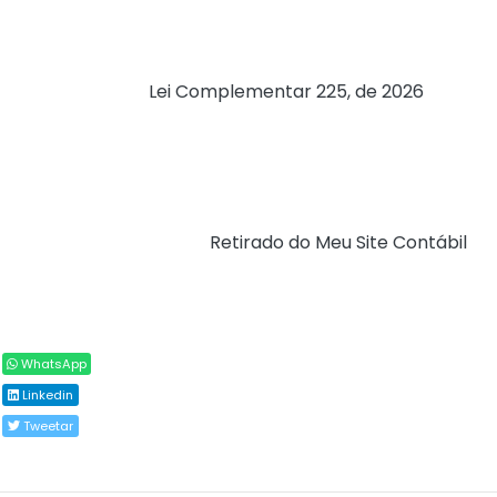
seus impostos de maneira reiterada e deliberada). A
medida é uma das primeiras implementações da lei que
instituiu o Código de Defesa do Contribuinte, sancionada
no início do ano (
Lei Complementar 225, de 2026
). A lei é
originada de projeto (PLP 125/2022) proposto pelo
senador Rodrigo Pacheco (PSD-MG) e aprovado no
Senado com relatoria do senador Efraim Filho (PL-PB). O
objetivo da norma é combater a sonegação.
Fonte:
Agência Senado (
Retirado do Meu Site Contábil
)
Compartilhar
WhatsApp
Linkedin
Tweetar