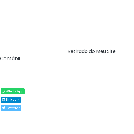
políticas públicas que promovem melhorias na cidade e
beneficiam toda a população, como obras de
infraestrutura, reformas, revitalização de vias, aquisição
de equipamentos, construção e manutenção de espaços
de lazer, limpeza urbana e ampliação de serviços
públicos, entre outras ações.
Fonte:
Prefeitura de Maceió (
Retirado do Meu Site
Contábil
)
Compartilhar
WhatsApp
Linkedin
Tweetar