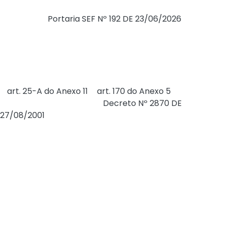
Publicada a
Portaria SEF Nº 192 DE 23/06/2026
(DOE de
29/06/2026), que estabelece a terceira fase de dispensa
da DIME para os contribuintes catarinenses
devidamente inscritos no CCICMS que optarem, de
forma irretratável, pela utilização EFD - ICMS/IPI como
declaração única de apuração do ICMS, regulamentando
o
art. 25-A do Anexo 11
e
art. 170 do Anexo 5
ambos do
RICMS/SC, aprovado pelo
Decreto Nº 2870 DE
27/08/2001
.
A dispensa do envio da DIME terá efeito a partir da
competência seguinte ao mês em que foi realizada a
adesão.
A terceira fase terá início a partir de 01/07/2026 com
vigência até 30/09/2026, onde o contribuinte deverá:
1) estar inscrito no CCICMS;