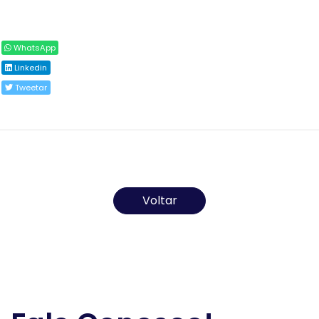
Compartilhar
WhatsApp
Linkedin
Tweetar
Todos os direitos reservados ao(s) autor(es) do
artigo.
Voltar