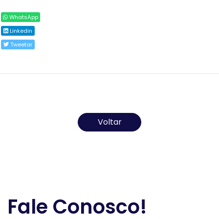
WhatsApp
Linkedin
Tweetar
Todos os direitos reservados ao(s) autor(es) do
artigo.
Voltar
Fale Conosco!