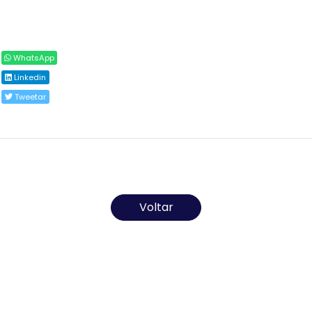
Compartilhar
WhatsApp
Linkedin
Tweetar
Todos os direitos reservados ao(s) autor(es) do
artigo.
Voltar