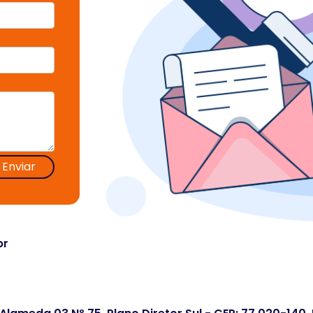
Enviar
br