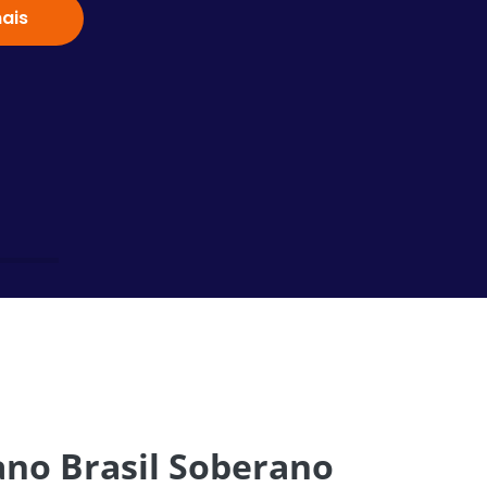
ais
Saiba
ano Brasil Soberano