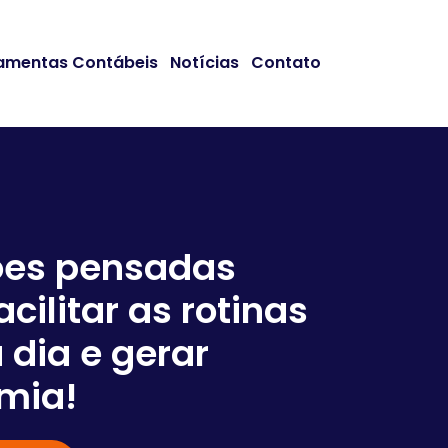
amentas Contábeis
Notícias
Contato
ões pensadas
acilitar as rotinas
Somos
 dia e gerar
em co
mia!
negóc