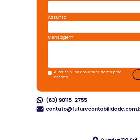
Assunto
Mensagem
Autorizo o uso dos dados acima para
contato.
(63) 98115-2755
contato@futurecontabilidade.com.