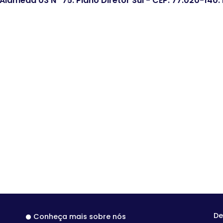
 Alameda 03 Nº 75. Plano Diretor Sul - CEP: 77.020-140
De
Conheça mais sobre nós