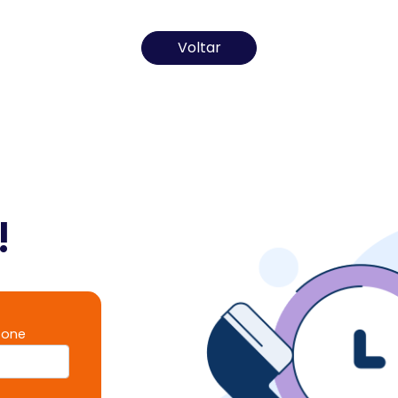
Todos os direitos reservados ao(s) autor(es) do artigo.
Voltar
!
fone