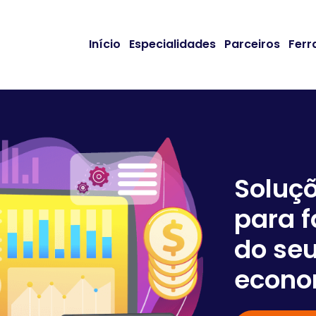
Início
Especialidades
Parceiros
Ferr
Soluç
para f
do seu
econo