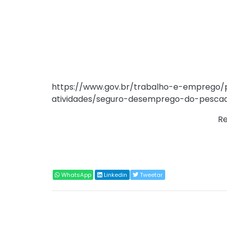
O Seguro-Desemprego do Pescador Artesana
atividade é interrompida para a reprodução
recursos pesqueiros. O valor das parcelas é
do Ministério do Trabalho e Emprego em n
Acesse aqui para mais informações sob
https://www.gov.br/trabalho-e-emprego
atividades/seguro-desemprego-do-pescad
Fonte:
Ministério do Trabalho e Emprego (
Re
Compartilhar
WhatsApp
Linkedin
Tweetar