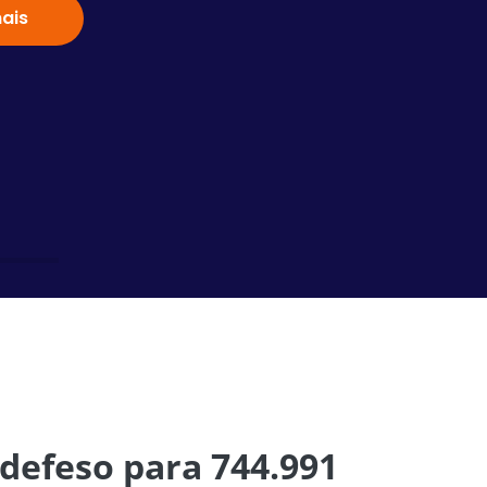
ais
Saiba
defeso para 744.991