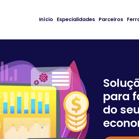
Início
Especialidades
Parceiros
Ferr
Soluç
para f
do seu
econo