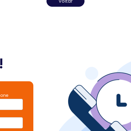
Voltar
!
fone