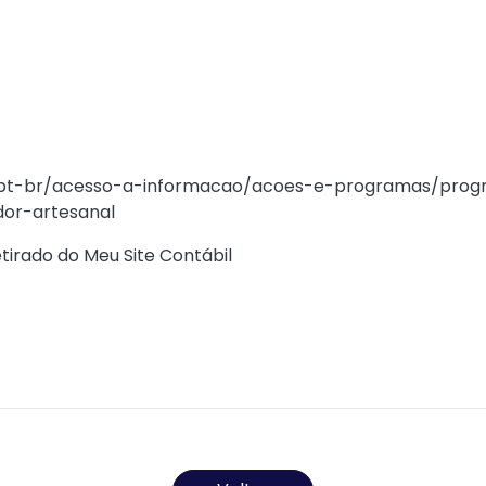
l é um benefício que garante renda aos trabalhadores
 das espécies, contribuindo para a proteção social dos 
 de um salário mínimo. O seguro defeso, que antes era ad
ovembro de 2025.
re o seguro-defeso
/pt-br/acesso-a-informacao/acoes-e-programas/prog
or-artesanal
tirado do Meu Site Contábil
)
Todos os direitos reservados ao(s) autor(es) do artigo.