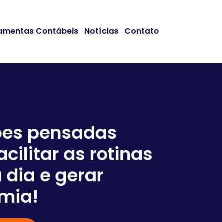
amentas Contábeis
Notícias
Contato
ões pensadas
acilitar as rotinas
Somos
 dia e gerar
em co
mia!
negóc