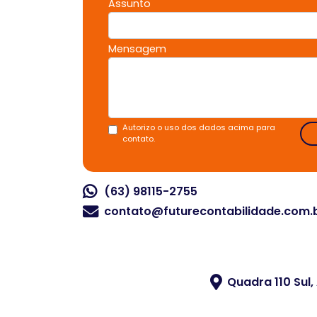
Assunto
Mensagem
Autorizo o uso dos dados acima para
contato.
(63) 98115-2755
contato@futurecontabilidade.com.
Quadra 110 Sul,