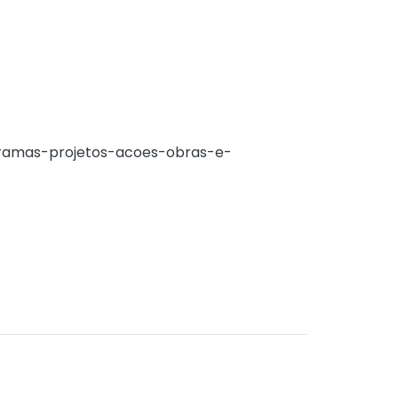
 da pesca durante o período em que a
pescadores e para a preservação dos
ministrado pelo INSS, passou para a gestão
ramas-projetos-acoes-obras-e-