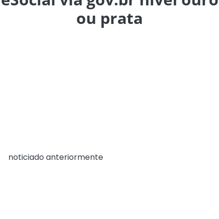
ou prata
A folha de maio/23 será a última que poderá ser fechada
com login por código de acesso.
O eSocial passará a ser acessado unicamente por meio
do login via gov.br níveis ouro ou prata a partir de 12 de
junho. O acesso via login único do gov.br traz camadas
extras de segurança para os usuários do eSocial.
A descontinuação do código de acesso vem sendo
realizada em etapas, desde dezembro/22, como
já
noticiado anteriormente
. A retirada definitiva ocorrerá
no próximo dia 12. Assim, os usuários que ainda não
possuem o login via gov.br níveis ouro ou prata devem
providenciá-lo, uma vez que não mais conseguirão
acessar o módulo web do eSocial, inclusive o doméstico.