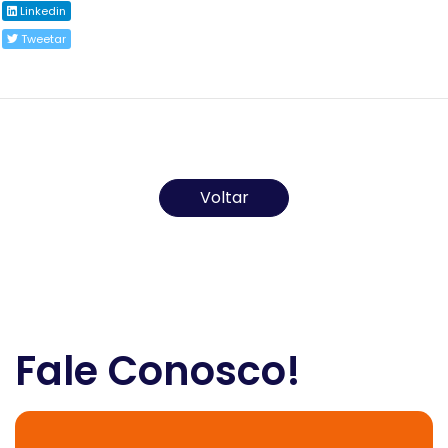
Linkedin
Tweetar
Todos os direitos reservados ao(s) autor(es) do
artigo.
Voltar
Fale Conosco!