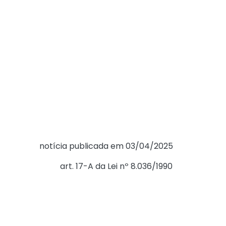
NSP emitidas pela Auditoria-Fiscal do Trabalho,
relacionadas a irregularidades de FGTS identificadas no
FGTS Digital.
A NSP tem por finalidade oportunizar ao empregador a
regularização dos débitos identificados, mediante
pagamento, parcelamento ou correção tempestiva de
eventuais inconsistências nas informações declaradas.
Por essa razão, é imprescindível a adoção das
orientações constantes da notificação.
Com o objetivo de auxiliar os empregadores, sugere-se a
leitura da
notícia publicada em 03/04/2025
.
Nos termos do
art. 17-A da Lei nº 8.036/1990
,
as informações prestadas nos sistemas de escrituração
digital (eSocial e FGTS Digital) constituem declaração e
reconhecimento dos créditos delas
decorrentes, caracterizam confissão de débito e