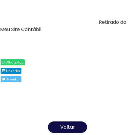
Clique aqui para outras orientações sobre a NLFC.
Fonte:
Ministério do Trabalho e Emprego (
Retirado do
Meu Site Contábil
)
Compartilhar
WhatsApp
Linkedin
Tweetar
Todos os direitos reservados ao(s) autor(es) do
artigo.
Voltar