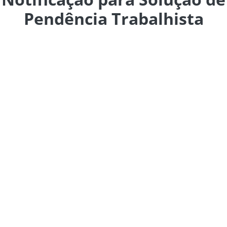
Pendência Trabalhista
A NSP tem por finalidade oportunizar ao empregador a
regularização dos débitos identificados, mediante
pagamento, parcelamento ou correção tempestiva de
eventuais inconsistências nas informações declaradas.
Após a emissão da NLFC, não haverá oportunidade para
apresentação de impugnações ou questionamentos
quanto aos valores lançados, nem produzirão efeitos
quaisquer retificações destinadas a reduzir os valores
que foram objeto da notificação.
Secretaria de Inspeção do Trabalho reforça a
necessidade de consulta rotineira ao Domicílio
Eletrônico Trabalhista – DET pelo
Empregador/Responsável, para verificação de eventuais
Notificações para Solução de Pendência Trabalhista –