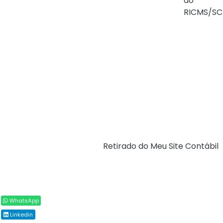
do
próprio estabelecimento,
RICMS/SC
nos seguintes
percentuais:
a) 5%, nas operações
sujeitas à alíquota de 12%;
e
b) 9%, nas operações
sujeitas à alíquota de 17%.
Fonte:
Redação Legisweb (
Retirado do Meu Site Contábil
)
Compartilhar
WhatsApp
Linkedin