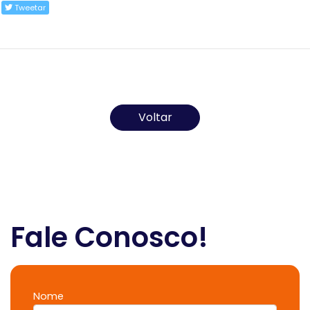
Tweetar
Todos os direitos reservados ao(s) autor(es) do
artigo.
Voltar
Fale Conosco!
Nome