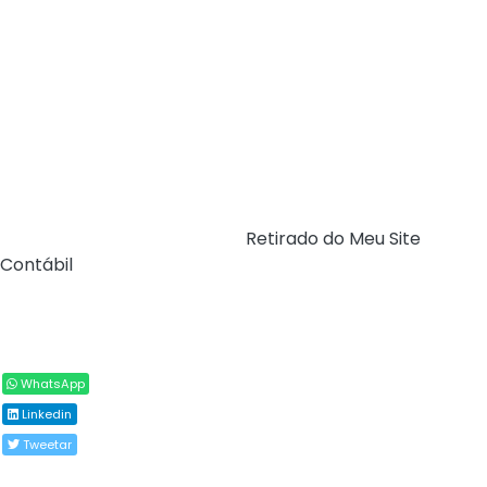
imposto anual cobrado aos imóveis localizados no
espaço urbano. O valor arrecadado gera melhorias e
mudanças na cidade que beneficiam toda a população.
O valor arrecadado pelo imposto é revertido em
políticas públicas que beneficiam e impactam o bem-
estar, como obras, reformas, revitalização de ruas,
compra de equipamentos, construção e reforma de
espaços de lazer, limpeza urbana, serviços, entre outros.
Fonte:
Prefeitura de Maceió (
Retirado do Meu Site
Contábil
)
Compartilhar
WhatsApp
Linkedin
Tweetar