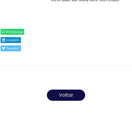
Compartilhar
WhatsApp
Linkedin
Tweetar
Todos os direitos reservados ao(s) autor(es) do
artigo.
Voltar