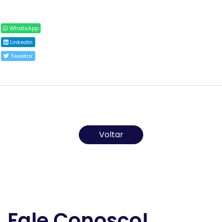
Compartilhar
WhatsApp
Linkedin
Tweetar
Todos os direitos reservados ao(s) autor(es) do
artigo.
Voltar
Fale Conosco!