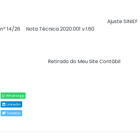
manifestação do destinatário conclusiva será alterado
de 180 dias para 90 dias, contados da data de
autorização da NF-e, conforme previsto no
Ajuste SINIEF
nº 14/26
e
Nota Técnica 2020.001 v.1.60
.
Assinado por: Secretaria Especial da Receita Federal do
Brasil
Fonte:
Portal NF-e (
Retirado do Meu Site Contábil
)
Compartilhar
WhatsApp
Linkedin
Tweetar