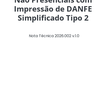
Impressão de DANFE
Simplificado Tipo 2
Foi publicada a
Nota Técnica 2026.002 v.1.0
, para o
atendimento dos Ajustes SINIEF nº 32/25 e nº 13/26,
aprovados pelo Conselho Nacional de Política
Fazendária (CONFAZ), promovendo alterações no
modelo de emissão de documentos fiscais eletrônicos
aplicáveis às operações presenciais e não presenciais
com mercadorias.
Nesse contexto, esta Nota Técnica contempla, entre
outros aspectos:
- a possibilidade de utilização da NF-e em operações
presenciais e não presenciais, com a utilização do