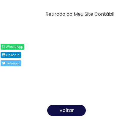
Tipo 2", com posterior transmissão para autorização.
Fonte:
Portal NF-e (
Retirado do Meu Site Contábil
)
Compartilhar
WhatsApp
Linkedin
Tweetar
Todos os direitos reservados ao(s) autor(es) do
artigo.
Voltar