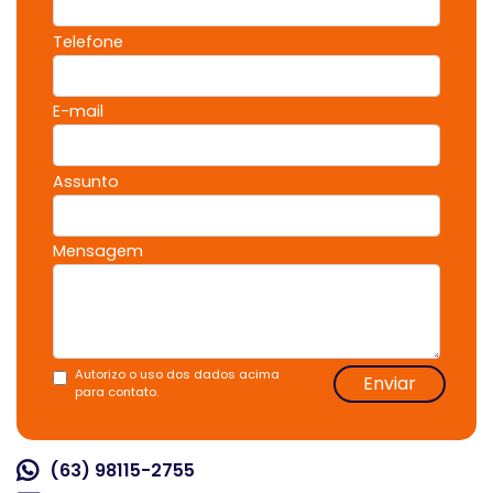
Telefone
E-mail
Assunto
Mensagem
Autorizo o uso dos dados acima
Enviar
para contato.
(63) 98115-2755