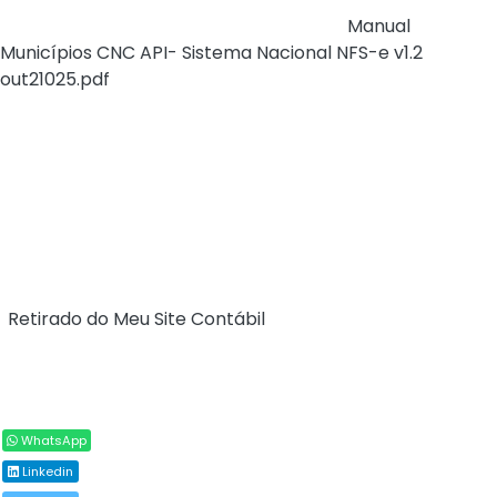
(Cadastro Nacional de Contribuintes) -
Manual
Municípios CNC API- Sistema Nacional NFS-e v1.2
out21025.pdf
.
O documento apresenta os eventos e métodos
relacionados com a API do Cadastro Nacional de
Contribuintes (CNC) utilizado pelos municípios
conveniados.
Destina-se à Municípios conveniados.
Fonte:
Portal da Nota Fiscal de Serviço eletrônica
(
Retirado do Meu Site Contábil
)
Compartilhar
WhatsApp
Linkedin