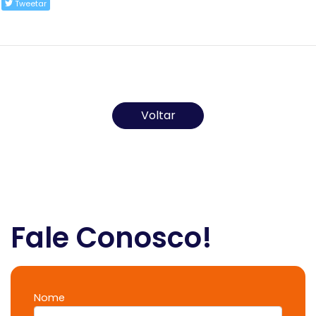
Tweetar
Todos os direitos reservados ao(s) autor(es) do
artigo.
Voltar
Fale Conosco!
Nome