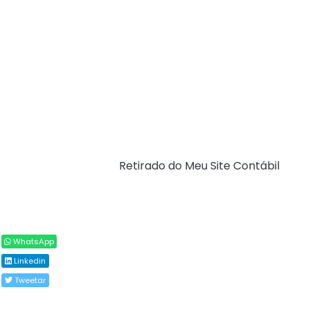
mais adaptado aos desafios atuais. Essa fase final incluiu
três rodadas presenciais de negociações em Buenos
Aires, além de inúmeras reuniões virtuais.
Diante dos avanços obtidos, o MERCOSUL e os Estados
da EFTA compartilham o compromisso de dar os passos
necessários para garantir a assinatura do Acordo de
Livre Comércio nos próximos meses de 2025.
Fonte:
Ministério do Desenvolvimento, Indústria,
Comércio e Serviços (
Retirado do Meu Site Contábil
)
Compartilhar
WhatsApp
Linkedin
Tweetar