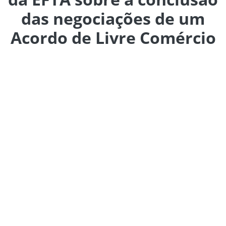
das negociações de um
Acordo de Livre Comércio
Os Estados Partes Signatários do MERCOSUL (República
Argentina, República Federativa do Brasil, República do
Paraguai e República Oriental do Uruguai) e os Estados
da EFTA (Islândia, Principado de Liechtenstein, Reino da
Noruega e Confederação Suíça) anunciaram, durante a
66ª Cúpula do MERCOSUL (Buenos Aires, 2 e 3 de julho de
2025), a conclusão das negociações de um Acordo de
Livre Comércio entre as duas regiões.
O Acordo de Livre Comércio MERCOSUL - EFTA criará
uma zona de livre comércio com quase 300 milhões de
pessoas e um PIB combinado de mais de US$ 4,3 trilhões.
Ambas as partes se beneficiarão de melhoras em