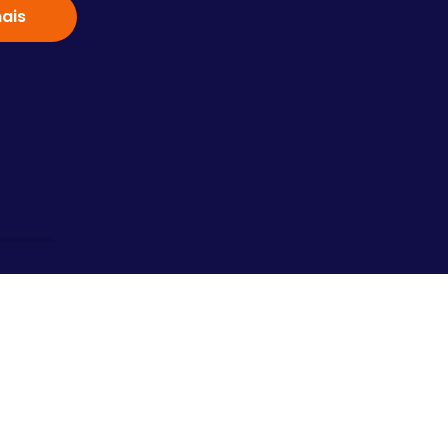
ais
Saiba