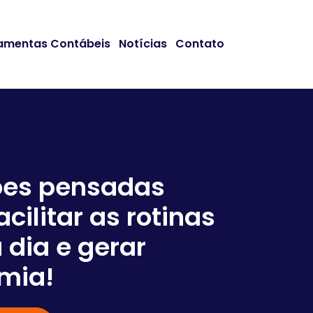
amentas Contábeis
Notícias
Contato
ões pensadas
acilitar as rotinas
Somos
 dia e gerar
em co
mia!
negóc