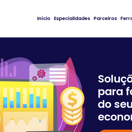
Início
Especialidades
Parceiros
Ferr
Soluç
para f
do seu
econo