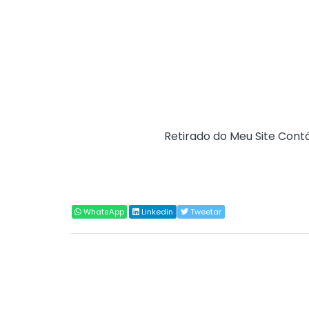
13 da Portaria Secex nº 65, de 26 de novemb
Departamento de Operações de Comércio E
Categoria
Comércio Exterior
Fonte:
Siscomex (
Retirado do Meu Site Contá
Compartilhar
WhatsApp
Linkedin
Tweetar