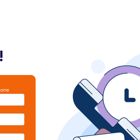
!
fone